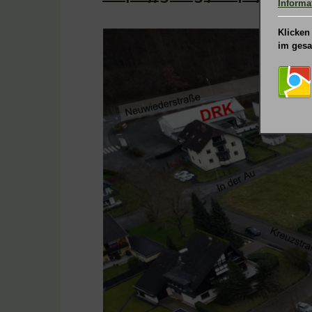
Informat
Klicken
im gesa