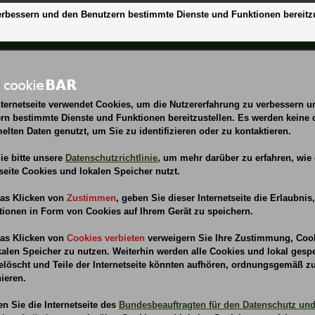
verbessern und den Benutzern bestimmte Dienste und Funktionen bereitz
Weihnachts
nternetseite verwendet Cookies, um die Nutzererfahrung zu verbessern 
baumwerfe
rn bestimmte Dienste und Funktionen bereitzustellen. Es werden keine 
lten Daten genutzt, um Sie zu identifizieren oder zu kontaktieren.
ie bitte unsere
Datenschutzrichtlinie
, um mehr darüber zu erfahren, wie 
tseite Cookies und lokalen Speicher nutzt.
as Klicken von
Zustimmen
,
geben Sie dieser Internetseite die Erlaubnis,
Anmeldung
Listen
Service
Pres
tionen in Form von Cookies auf Ihrem Gerät zu speichern.
as Klicken von
Cookies verbieten
verweigern Sie Ihre Zustimmung, Coo
 findet auf den Sportanlagen in 5658
kalen Speicher zu nutzen. Weiterhin werden alle Cookies und lokal gesp
elöscht und Teile der Internetseite könnten aufhören, ordnungsgemäß z
nieren.
rUoVuTXyGGW1sQ7
n Sie die Internetseite des
Bundesbeauftragten für den Datenschutz und